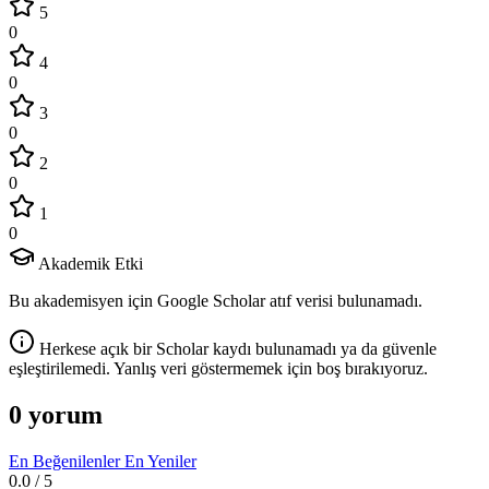
5
0
4
0
3
0
2
0
1
0
Akademik Etki
Bu akademisyen için Google Scholar atıf verisi bulunamadı.
Herkese açık bir Scholar kaydı bulunamadı ya da güvenle
eşleştirilemedi. Yanlış veri göstermemek için boş bırakıyoruz.
0 yorum
En Beğenilenler
En Yeniler
0.0
/ 5