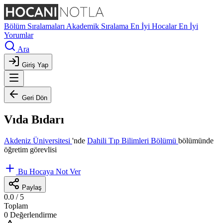
Bölüm Sıralamaları
Akademik Sıralama
En İyi Hocalar
En İyi
Yorumlar
Ara
Giriş Yap
Geri Dön
Vıda Bıdarı
Akdeniz Üniversitesi
'nde
Dahili Tıp Bilimleri Bölümü
bölümünde
öğretim görevlisi
Bu Hocaya Not Ver
Paylaş
0.0
/ 5
Toplam
0 Değerlendirme