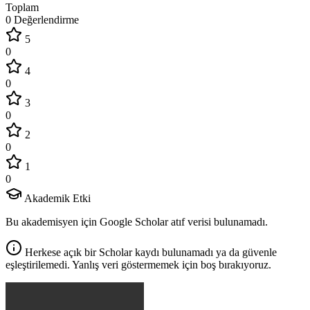
Toplam
0 Değerlendirme
5
0
4
0
3
0
2
0
1
0
Akademik Etki
Bu akademisyen için Google Scholar atıf verisi bulunamadı.
Herkese açık bir Scholar kaydı bulunamadı ya da güvenle
eşleştirilemedi. Yanlış veri göstermemek için boş bırakıyoruz.