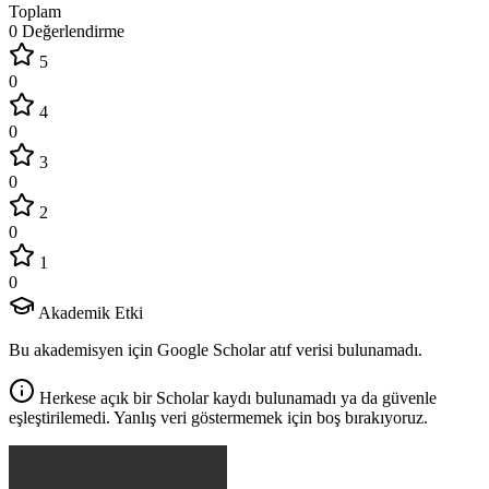
Toplam
0 Değerlendirme
5
0
4
0
3
0
2
0
1
0
Akademik Etki
Bu akademisyen için Google Scholar atıf verisi bulunamadı.
Herkese açık bir Scholar kaydı bulunamadı ya da güvenle
eşleştirilemedi. Yanlış veri göstermemek için boş bırakıyoruz.