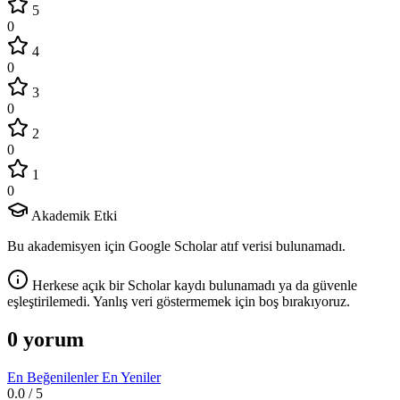
5
0
4
0
3
0
2
0
1
0
Akademik Etki
Bu akademisyen için Google Scholar atıf verisi bulunamadı.
Herkese açık bir Scholar kaydı bulunamadı ya da güvenle
eşleştirilemedi. Yanlış veri göstermemek için boş bırakıyoruz.
0 yorum
En Beğenilenler
En Yeniler
0.0
/ 5