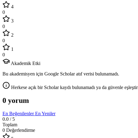
4
0
3
0
2
0
1
0
Akademik Etki
Bu akademisyen için Google Scholar atıf verisi bulunamadı.
Herkese açık bir Scholar kaydı bulunamadı ya da güvenle eşleştir
0 yorum
En Beğenilenler
En Yeniler
0.0
/ 5
Toplam
0 Değerlendirme