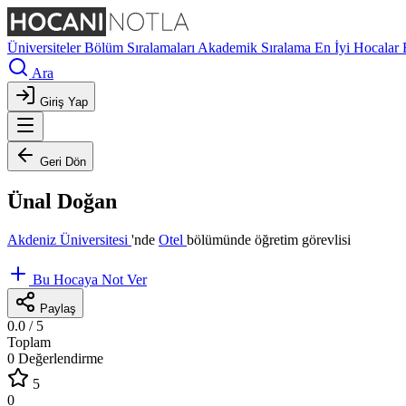
Üniversiteler
Bölüm Sıralamaları
Akademik Sıralama
En İyi Hocalar
Ara
Giriş Yap
Geri Dön
Ünal Doğan
Akdeniz Üniversitesi
'nde
Otel
bölümünde öğretim görevlisi
Bu Hocaya Not Ver
Paylaş
0.0
/ 5
Toplam
0 Değerlendirme
5
0