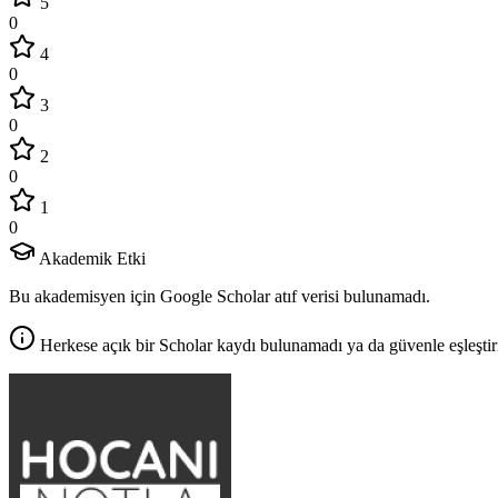
5
0
4
0
3
0
2
0
1
0
Akademik Etki
Bu akademisyen için Google Scholar atıf verisi bulunamadı.
Herkese açık bir Scholar kaydı bulunamadı ya da güvenle eşleştir