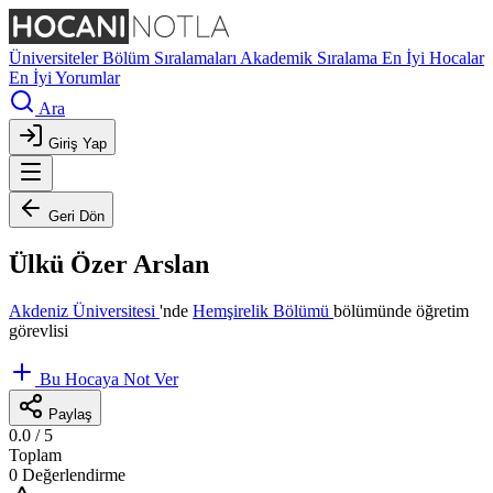
Üniversiteler
Bölüm Sıralamaları
Akademik Sıralama
En İyi Hocalar
En İyi Yorumlar
Ara
Giriş Yap
Geri Dön
Ülkü Özer Arslan
Akdeniz Üniversitesi
'nde
Hemşirelik Bölümü
bölümünde öğretim
görevlisi
Bu Hocaya Not Ver
Paylaş
0.0
/ 5
Toplam
0 Değerlendirme