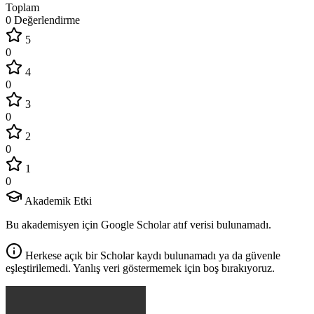
Toplam
0 Değerlendirme
5
0
4
0
3
0
2
0
1
0
Akademik Etki
Bu akademisyen için Google Scholar atıf verisi bulunamadı.
Herkese açık bir Scholar kaydı bulunamadı ya da güvenle
eşleştirilemedi. Yanlış veri göstermemek için boş bırakıyoruz.