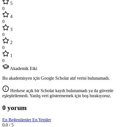
5
0
4
0
3
0
2
0
1
0
Akademik Etki
Bu akademisyen için Google Scholar atıf verisi bulunamadı.
Herkese açık bir Scholar kaydı bulunamadı ya da güvenle
eşleştirilemedi. Yanlış veri göstermemek için boş bırakıyoruz.
0 yorum
En Beğenilenler
En Yeniler
0.0
/ 5