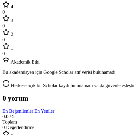
4
0
3
0
2
0
1
0
Akademik Etki
Bu akademisyen için Google Scholar atıf verisi bulunamadı.
Herkese açık bir Scholar kaydı bulunamadı ya da güvenle eşleştir
0 yorum
En Beğenilenler
En Yeniler
0.0
/ 5
Toplam
0 Değerlendirme