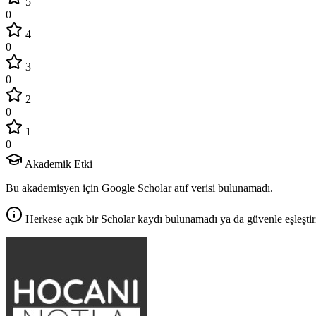
5
0
4
0
3
0
2
0
1
0
Akademik Etki
Bu akademisyen için Google Scholar atıf verisi bulunamadı.
Herkese açık bir Scholar kaydı bulunamadı ya da güvenle eşleştir