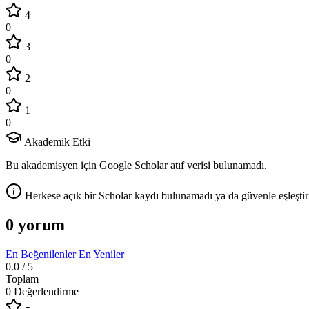
4
0
3
0
2
0
1
0
Akademik Etki
Bu akademisyen için Google Scholar atıf verisi bulunamadı.
Herkese açık bir Scholar kaydı bulunamadı ya da güvenle eşleştir
0 yorum
En Beğenilenler
En Yeniler
0.0
/ 5
Toplam
0 Değerlendirme