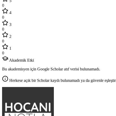
5
0
4
0
3
0
2
0
1
0
Akademik Etki
Bu akademisyen için Google Scholar atıf verisi bulunamadı.
Herkese açık bir Scholar kaydı bulunamadı ya da güvenle eşleştir