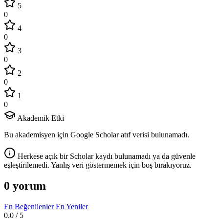
5
0
4
0
3
0
2
0
1
0
Akademik Etki
Bu akademisyen için Google Scholar atıf verisi bulunamadı.
Herkese açık bir Scholar kaydı bulunamadı ya da güvenle
eşleştirilemedi. Yanlış veri göstermemek için boş bırakıyoruz.
0 yorum
En Beğenilenler
En Yeniler
0.0
/ 5