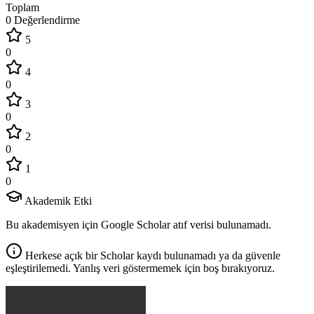
Toplam
0 Değerlendirme
5
0
4
0
3
0
2
0
1
0
Akademik Etki
Bu akademisyen için Google Scholar atıf verisi bulunamadı.
Herkese açık bir Scholar kaydı bulunamadı ya da güvenle
eşleştirilemedi. Yanlış veri göstermemek için boş bırakıyoruz.