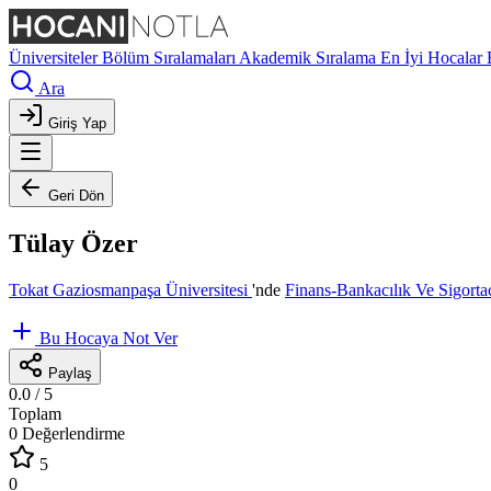
Üniversiteler
Bölüm Sıralamaları
Akademik Sıralama
En İyi Hocalar
Ara
Giriş Yap
Geri Dön
Tülay Özer
Tokat Gaziosmanpaşa Üniversitesi
'nde
Finans-Bankacılık Ve Sigort
Bu Hocaya Not Ver
Paylaş
0.0
/ 5
Toplam
0 Değerlendirme
5
0