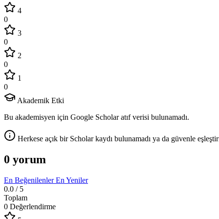
4
0
3
0
2
0
1
0
Akademik Etki
Bu akademisyen için Google Scholar atıf verisi bulunamadı.
Herkese açık bir Scholar kaydı bulunamadı ya da güvenle eşleştir
0 yorum
En Beğenilenler
En Yeniler
0.0
/ 5
Toplam
0 Değerlendirme