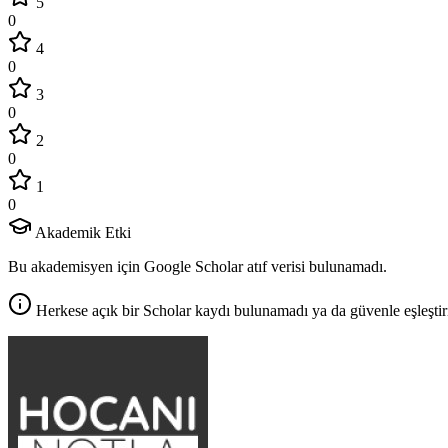
5
0
4
0
3
0
2
0
1
0
Akademik Etki
Bu akademisyen için Google Scholar atıf verisi bulunamadı.
Herkese açık bir Scholar kaydı bulunamadı ya da güvenle eşleştir