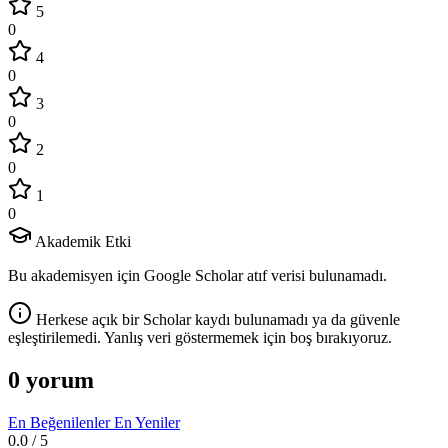
5
0
4
0
3
0
2
0
1
0
Akademik Etki
Bu akademisyen için Google Scholar atıf verisi bulunamadı.
Herkese açık bir Scholar kaydı bulunamadı ya da güvenle
eşleştirilemedi. Yanlış veri göstermemek için boş bırakıyoruz.
0 yorum
En Beğenilenler
En Yeniler
0.0
/ 5