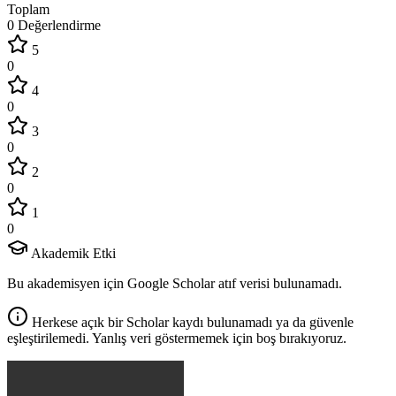
Toplam
0 Değerlendirme
5
0
4
0
3
0
2
0
1
0
Akademik Etki
Bu akademisyen için Google Scholar atıf verisi bulunamadı.
Herkese açık bir Scholar kaydı bulunamadı ya da güvenle
eşleştirilemedi. Yanlış veri göstermemek için boş bırakıyoruz.