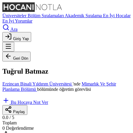
Üniversiteler
Bölüm Sıralamaları
Akademik Sıralama
En İyi Hocalar
En İyi Yorumlar
Ara
Giriş Yap
Geri Dön
Tuğrul Batmaz
Erzincan Binali Yıldırım Üniversitesi
'nde
Mimarlık Ve Şehir
Planlama Bölümü
bölümünde öğretim görevlisi
Bu Hocaya Not Ver
Paylaş
0.0
/ 5
Toplam
0 Değerlendirme