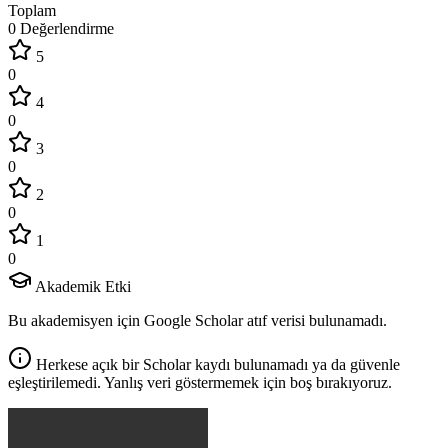
Toplam
0 Değerlendirme
5
0
4
0
3
0
2
0
1
0
Akademik Etki
Bu akademisyen için Google Scholar atıf verisi bulunamadı.
Herkese açık bir Scholar kaydı bulunamadı ya da güvenle
eşleştirilemedi. Yanlış veri göstermemek için boş bırakıyoruz.