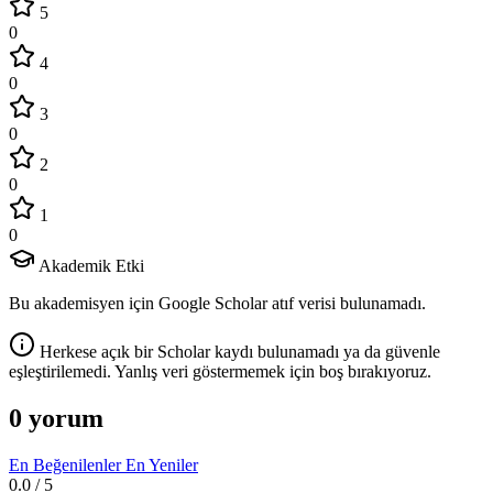
5
0
4
0
3
0
2
0
1
0
Akademik Etki
Bu akademisyen için Google Scholar atıf verisi bulunamadı.
Herkese açık bir Scholar kaydı bulunamadı ya da güvenle
eşleştirilemedi. Yanlış veri göstermemek için boş bırakıyoruz.
0 yorum
En Beğenilenler
En Yeniler
0.0
/ 5