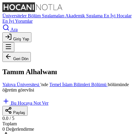
Üniversiteler
Bölüm Sıralamaları
Akademik Sıralama
En İyi Hocalar
En İyi Yorumlar
Ara
Giriş Yap
Geri Dön
Tamım Alhalwanı
Yalova Üniversitesi
'nde
Temel İslam Bilimleri Bölümü
bölümünde
öğretim görevlisi
Bu Hocaya Not Ver
Paylaş
0.0
/ 5
Toplam
0 Değerlendirme