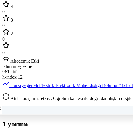
4
0
3
0
2
0
1
0
Akademik Etki
tahmini eşleşme
961
atıf
h-index
12
Türkiye geneli Elektrik-Elektronik Mühendisliği Bölümü
#321
/ 
Atıf = araştırma etkisi. Öğretim kalitesi ile doğrudan ilişkili değildi
1 yorum