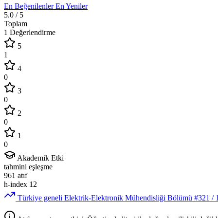
En Beğenilenler
En Yeniler
5.0
/ 5
Toplam
1 Değerlendirme
5
1
4
0
3
0
2
0
1
0
Akademik Etki
tahmini eşleşme
961
atıf
h-index
12
Türkiye geneli Elektrik-Elektronik Mühendisliği Bölümü
#321
/ 