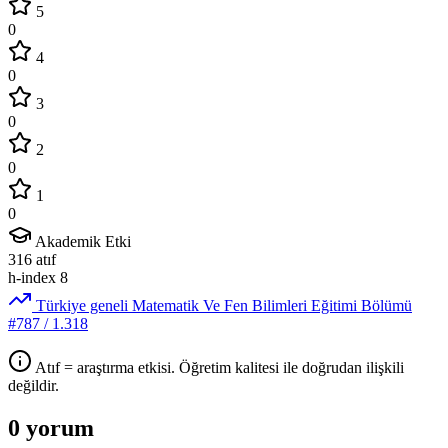
5
0
4
0
3
0
2
0
1
0
Akademik Etki
316
atıf
h-index
8
Türkiye geneli Matematik Ve Fen Bilimleri Eğitimi Bölümü
#787
/ 1.318
Atıf = araştırma etkisi. Öğretim kalitesi ile doğrudan ilişkili
değildir.
0 yorum