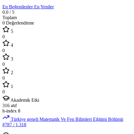
En Beğenilenler
En Yeniler
0.0
/ 5
Toplam
0 Değerlendirme
5
0
4
0
3
0
2
0
1
0
Akademik Etki
316
atıf
h-index
8
Türkiye geneli Matematik Ve Fen Bilimleri Eğitimi Bölümü
#787
/ 1.318