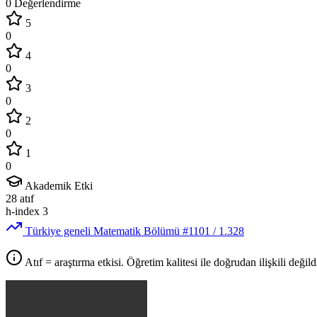
0 Değerlendirme
5
0
4
0
3
0
2
0
1
0
Akademik Etki
28
atıf
h-index
3
Türkiye geneli Matematik Bölümü
#1101
/ 1.328
Atıf = araştırma etkisi. Öğretim kalitesi ile doğrudan ilişkili değildi