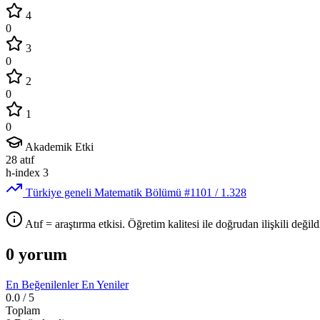
4
0
3
0
2
0
1
0
Akademik Etki
28
atıf
h-index
3
Türkiye geneli Matematik Bölümü
#1101
/ 1.328
Atıf = araştırma etkisi. Öğretim kalitesi ile doğrudan ilişkili değildi
0 yorum
En Beğenilenler
En Yeniler
0.0
/ 5
Toplam