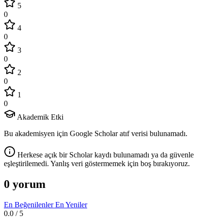
5
0
4
0
3
0
2
0
1
0
Akademik Etki
Bu akademisyen için Google Scholar atıf verisi bulunamadı.
Herkese açık bir Scholar kaydı bulunamadı ya da güvenle
eşleştirilemedi. Yanlış veri göstermemek için boş bırakıyoruz.
0 yorum
En Beğenilenler
En Yeniler
0.0
/ 5