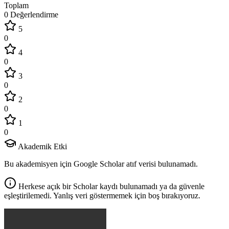
Toplam
0 Değerlendirme
5
0
4
0
3
0
2
0
1
0
Akademik Etki
Bu akademisyen için Google Scholar atıf verisi bulunamadı.
Herkese açık bir Scholar kaydı bulunamadı ya da güvenle
eşleştirilemedi. Yanlış veri göstermemek için boş bırakıyoruz.