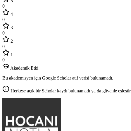
5
0
4
0
3
0
2
0
1
0
Akademik Etki
Bu akademisyen için Google Scholar atıf verisi bulunamadı.
Herkese açık bir Scholar kaydı bulunamadı ya da güvenle eşleştir