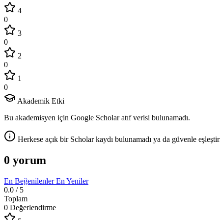
4
0
3
0
2
0
1
0
Akademik Etki
Bu akademisyen için Google Scholar atıf verisi bulunamadı.
Herkese açık bir Scholar kaydı bulunamadı ya da güvenle eşleştir
0 yorum
En Beğenilenler
En Yeniler
0.0
/ 5
Toplam
0 Değerlendirme