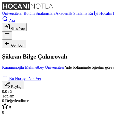
Üniversiteler
Bölüm Sıralamaları
Akademik Sıralama
En İyi Hocalar
Ara
Giriş Yap
Geri Dön
Şükran Bilge Çukurovalı
Karamanoğlu Mehmetbey Üniversitesi
'nde
bölümünde öğretim görevl
Bu Hocaya Not Ver
Paylaş
0.0
/ 5
Toplam
0 Değerlendirme
5
0