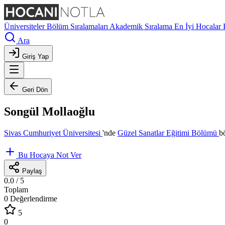
Üniversiteler
Bölüm Sıralamaları
Akademik Sıralama
En İyi Hocalar
Ara
Giriş Yap
Geri Dön
Songül Mollaoğlu
Sivas Cumhuriyet Üniversitesi
'nde
Güzel Sanatlar Eğitimi Bölümü
b
Bu Hocaya Not Ver
Paylaş
0.0
/ 5
Toplam
0 Değerlendirme
5
0