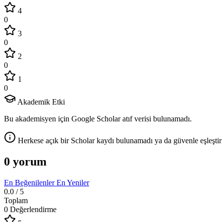
4
0
3
0
2
0
1
0
Akademik Etki
Bu akademisyen için Google Scholar atıf verisi bulunamadı.
Herkese açık bir Scholar kaydı bulunamadı ya da güvenle eşleştir
0 yorum
En Beğenilenler
En Yeniler
0.0
/ 5
Toplam
0 Değerlendirme