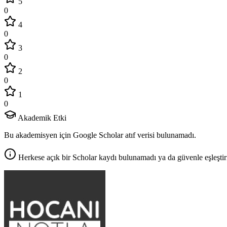
5
0
4
0
3
0
2
0
1
0
Akademik Etki
Bu akademisyen için Google Scholar atıf verisi bulunamadı.
Herkese açık bir Scholar kaydı bulunamadı ya da güvenle eşleştir