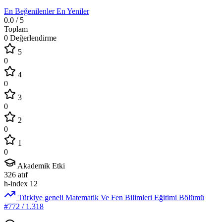
En Beğenilenler
En Yeniler
0.0
/ 5
Toplam
0 Değerlendirme
5
0
4
0
3
0
2
0
1
0
Akademik Etki
326
atıf
h-index
12
Türkiye geneli Matematik Ve Fen Bilimleri Eğitimi Bölümü
#772
/ 1.318