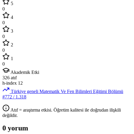
5
0
4
0
3
0
2
0
1
0
Akademik Etki
326
atıf
h-index
12
Türkiye geneli Matematik Ve Fen Bilimleri Eğitimi Bölümü
#772
/ 1.318
Atıf = araştırma etkisi. Öğretim kalitesi ile doğrudan ilişkili
değildir.
0 yorum