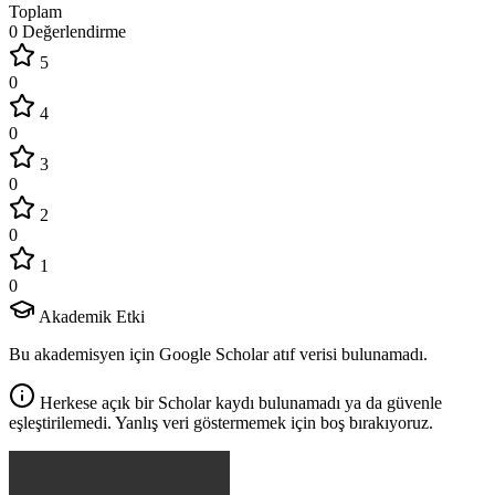
Toplam
0 Değerlendirme
5
0
4
0
3
0
2
0
1
0
Akademik Etki
Bu akademisyen için Google Scholar atıf verisi bulunamadı.
Herkese açık bir Scholar kaydı bulunamadı ya da güvenle
eşleştirilemedi. Yanlış veri göstermemek için boş bırakıyoruz.