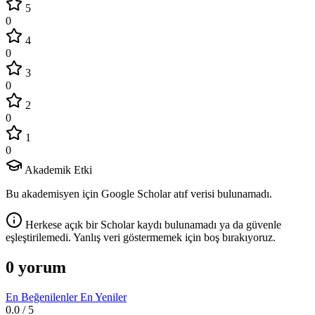
5
0
4
0
3
0
2
0
1
0
Akademik Etki
Bu akademisyen için Google Scholar atıf verisi bulunamadı.
Herkese açık bir Scholar kaydı bulunamadı ya da güvenle
eşleştirilemedi. Yanlış veri göstermemek için boş bırakıyoruz.
0 yorum
En Beğenilenler
En Yeniler
0.0
/ 5