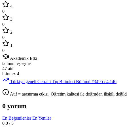
4
0
3
0
2
0
1
0
Akademik Etki
tahmini eşleşme
47
atıf
h-index
4
Türkiye geneli Cerrahi Tıp Bilimleri Bölümü
#3495
/ 4.146
Atıf = araştırma etkisi. Öğretim kalitesi ile doğrudan ilişkili değildi
0 yorum
En Beğenilenler
En Yeniler
0.0
/ 5