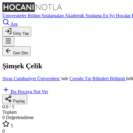
Üniversiteler
Bölüm Sıralamaları
Akademik Sıralama
En İyi Hocalar
Ara
Giriş Yap
Geri Dön
Şimşek Çelik
Sivas Cumhuriyet Üniversitesi
'nde
Cerrahi Tıp Bilimleri Bölümü
böl
Bu Hocaya Not Ver
Paylaş
0.0
/ 5
Toplam
0 Değerlendirme
5
0