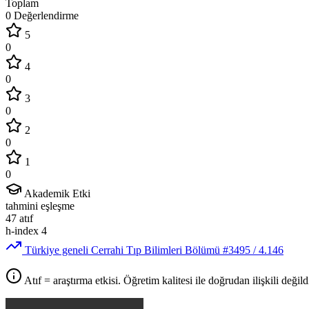
Toplam
0 Değerlendirme
5
0
4
0
3
0
2
0
1
0
Akademik Etki
tahmini eşleşme
47
atıf
h-index
4
Türkiye geneli Cerrahi Tıp Bilimleri Bölümü
#3495
/ 4.146
Atıf = araştırma etkisi. Öğretim kalitesi ile doğrudan ilişkili değildi