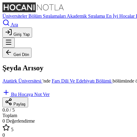
Üniversiteler
Bölüm Sıralamaları
Akademik Sıralama
En İyi Hocalar
Ara
Giriş Yap
Geri Dön
Şeyda Arısoy
Atatürk Üniversitesi
'nde
Fars Dili Ve Edebiyatı Bölümü
bölümünde ö
Bu Hocaya Not Ver
Paylaş
0.0
/ 5
Toplam
0 Değerlendirme
5
0