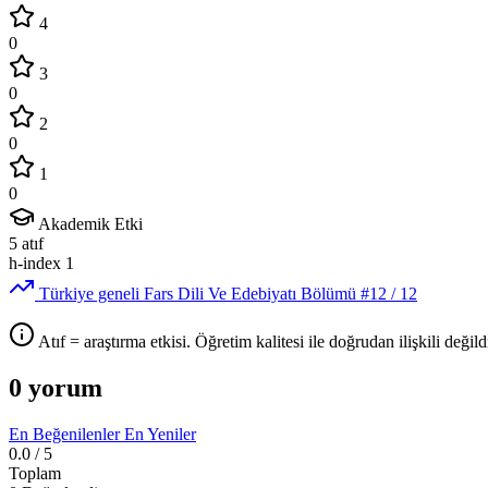
4
0
3
0
2
0
1
0
Akademik Etki
5
atıf
h-index
1
Türkiye geneli Fars Dili Ve Edebiyatı Bölümü
#12
/ 12
Atıf = araştırma etkisi. Öğretim kalitesi ile doğrudan ilişkili değildi
0 yorum
En Beğenilenler
En Yeniler
0.0
/ 5
Toplam