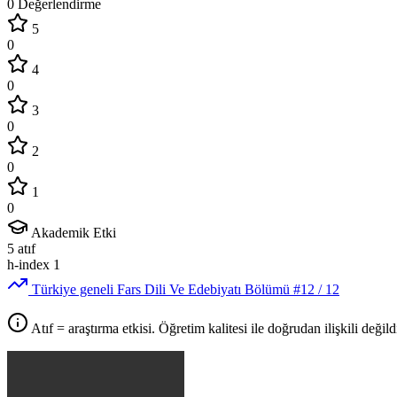
0 Değerlendirme
5
0
4
0
3
0
2
0
1
0
Akademik Etki
5
atıf
h-index
1
Türkiye geneli Fars Dili Ve Edebiyatı Bölümü
#12
/ 12
Atıf = araştırma etkisi. Öğretim kalitesi ile doğrudan ilişkili değildi