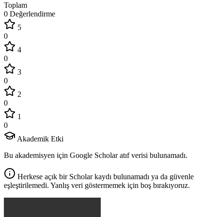
Toplam
0 Değerlendirme
5
0
4
0
3
0
2
0
1
0
Akademik Etki
Bu akademisyen için Google Scholar atıf verisi bulunamadı.
Herkese açık bir Scholar kaydı bulunamadı ya da güvenle
eşleştirilemedi. Yanlış veri göstermemek için boş bırakıyoruz.