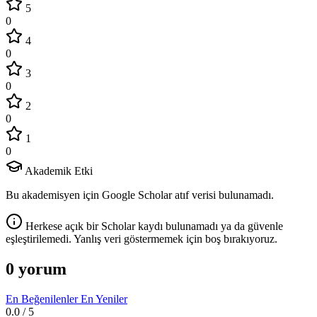
5
0
4
0
3
0
2
0
1
0
Akademik Etki
Bu akademisyen için Google Scholar atıf verisi bulunamadı.
Herkese açık bir Scholar kaydı bulunamadı ya da güvenle
eşleştirilemedi. Yanlış veri göstermemek için boş bırakıyoruz.
0 yorum
En Beğenilenler
En Yeniler
0.0
/ 5