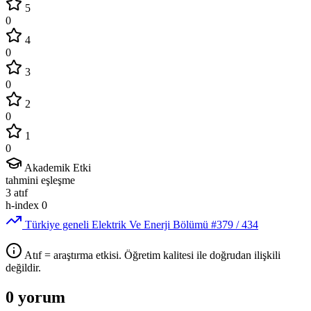
5
0
4
0
3
0
2
0
1
0
Akademik Etki
tahmini eşleşme
3
atıf
h-index
0
Türkiye geneli Elektrik Ve Enerji Bölümü
#379
/ 434
Atıf = araştırma etkisi. Öğretim kalitesi ile doğrudan ilişkili
değildir.
0 yorum