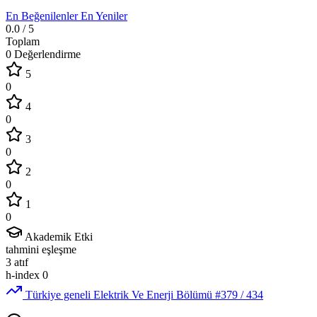
En Beğenilenler
En Yeniler
0.0
/ 5
Toplam
0 Değerlendirme
5
0
4
0
3
0
2
0
1
0
Akademik Etki
tahmini eşleşme
3
atıf
h-index
0
Türkiye geneli Elektrik Ve Enerji Bölümü
#379
/ 434