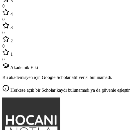
5
0
4
0
3
0
2
0
1
0
Akademik Etki
Bu akademisyen için Google Scholar atıf verisi bulunamadı.
Herkese açık bir Scholar kaydı bulunamadı ya da güvenle eşleştir