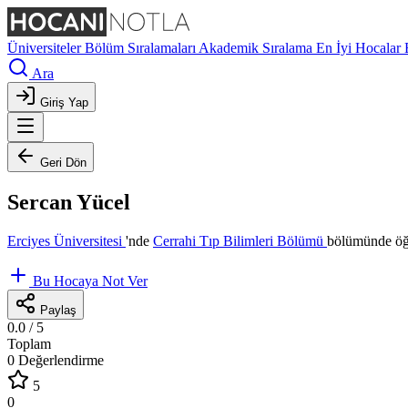
Üniversiteler
Bölüm Sıralamaları
Akademik Sıralama
En İyi Hocalar
Ara
Giriş Yap
Geri Dön
Sercan Yücel
Erciyes Üniversitesi
'nde
Cerrahi Tıp Bilimleri Bölümü
bölümünde öğr
Bu Hocaya Not Ver
Paylaş
0.0
/ 5
Toplam
0 Değerlendirme
5
0