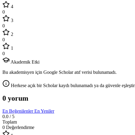
4
0
3
0
2
0
1
0
Akademik Etki
Bu akademisyen için Google Scholar atıf verisi bulunamadı.
Herkese açık bir Scholar kaydı bulunamadı ya da güvenle eşleştir
0 yorum
En Beğenilenler
En Yeniler
0.0
/ 5
Toplam
0 Değerlendirme