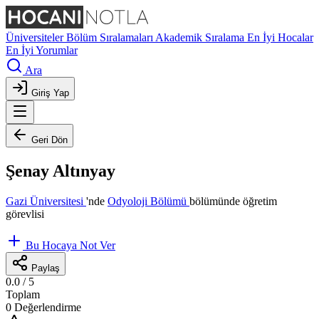
Üniversiteler
Bölüm Sıralamaları
Akademik Sıralama
En İyi Hocalar
En İyi Yorumlar
Ara
Giriş Yap
Geri Dön
Şenay Altınyay
Gazi Üniversitesi
'nde
Odyoloji Bölümü
bölümünde öğretim
görevlisi
Bu Hocaya Not Ver
Paylaş
0.0
/ 5
Toplam
0 Değerlendirme