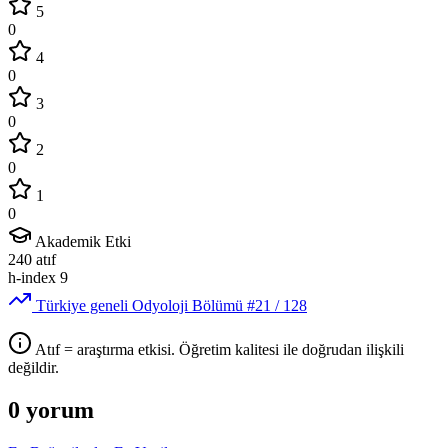
5
0
4
0
3
0
2
0
1
0
Akademik Etki
240
atıf
h-index
9
Türkiye geneli Odyoloji Bölümü
#21
/ 128
Atıf = araştırma etkisi. Öğretim kalitesi ile doğrudan ilişkili
değildir.
0 yorum