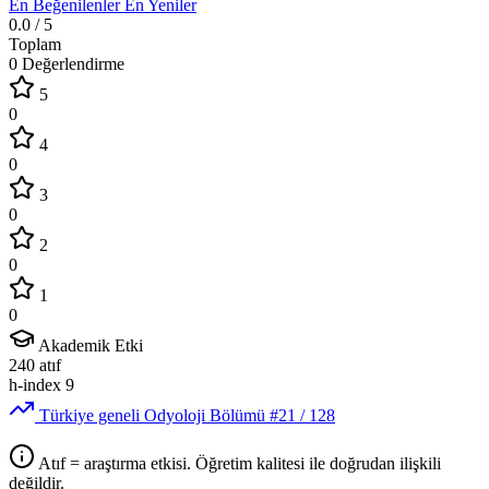
En Beğenilenler
En Yeniler
0.0
/ 5
Toplam
0 Değerlendirme
5
0
4
0
3
0
2
0
1
0
Akademik Etki
240
atıf
h-index
9
Türkiye geneli Odyoloji Bölümü
#21
/ 128
Atıf = araştırma etkisi. Öğretim kalitesi ile doğrudan ilişkili
değildir.