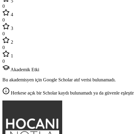
5
0
4
0
3
0
2
0
1
0
Akademik Etki
Bu akademisyen için Google Scholar atıf verisi bulunamadı.
Herkese açık bir Scholar kaydı bulunamadı ya da güvenle eşleştir