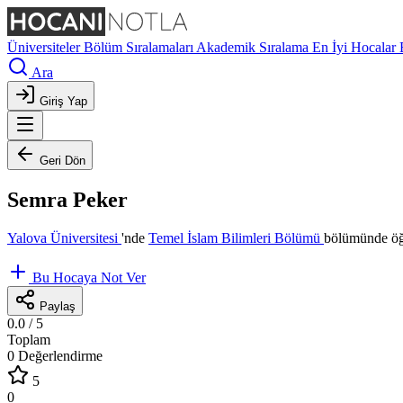
Üniversiteler
Bölüm Sıralamaları
Akademik Sıralama
En İyi Hocalar
Ara
Giriş Yap
Geri Dön
Semra Peker
Yalova Üniversitesi
'nde
Temel İslam Bilimleri Bölümü
bölümünde öğr
Bu Hocaya Not Ver
Paylaş
0.0
/ 5
Toplam
0 Değerlendirme
5
0