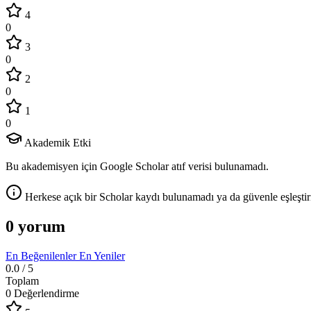
4
0
3
0
2
0
1
0
Akademik Etki
Bu akademisyen için Google Scholar atıf verisi bulunamadı.
Herkese açık bir Scholar kaydı bulunamadı ya da güvenle eşleştir
0 yorum
En Beğenilenler
En Yeniler
0.0
/ 5
Toplam
0 Değerlendirme