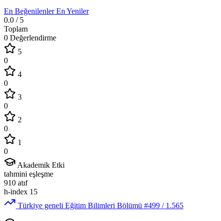
En Beğenilenler
En Yeniler
0.0
/ 5
Toplam
0 Değerlendirme
5
0
4
0
3
0
2
0
1
0
Akademik Etki
tahmini eşleşme
910
atıf
h-index
15
Türkiye geneli Eğitim Bilimleri Bölümü
#499
/ 1.565