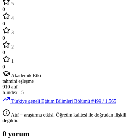
5
0
4
0
3
0
2
0
1
0
Akademik Etki
tahmini eşleşme
910
atıf
h-index
15
Türkiye geneli Eğitim Bilimleri Bölümü
#499
/ 1.565
Atıf = araştırma etkisi. Öğretim kalitesi ile doğrudan ilişkili
değildir.
0 yorum