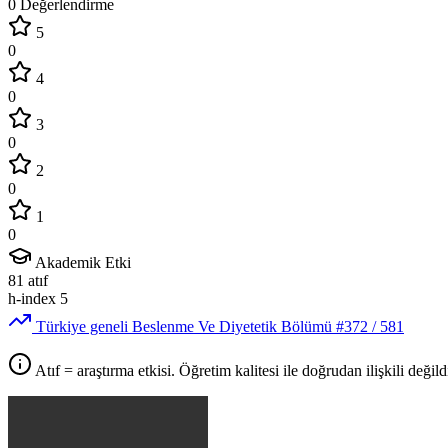
0 Değerlendirme
5
0
4
0
3
0
2
0
1
0
Akademik Etki
81
atıf
h-index
5
Türkiye geneli Beslenme Ve Diyetetik Bölümü
#372
/ 581
Atıf = araştırma etkisi. Öğretim kalitesi ile doğrudan ilişkili değildi