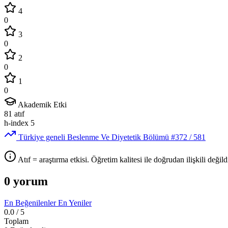
4
0
3
0
2
0
1
0
Akademik Etki
81
atıf
h-index
5
Türkiye geneli Beslenme Ve Diyetetik Bölümü
#372
/ 581
Atıf = araştırma etkisi. Öğretim kalitesi ile doğrudan ilişkili değildi
0 yorum
En Beğenilenler
En Yeniler
0.0
/ 5
Toplam