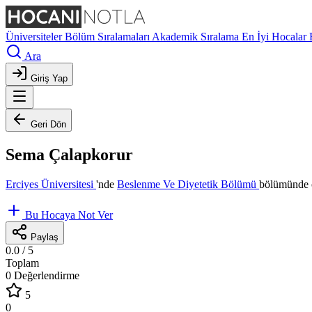
Üniversiteler
Bölüm Sıralamaları
Akademik Sıralama
En İyi Hocalar
Ara
Giriş Yap
Geri Dön
Sema Çalapkorur
Erciyes Üniversitesi
'nde
Beslenme Ve Diyetetik Bölümü
bölümünde ö
Bu Hocaya Not Ver
Paylaş
0.0
/ 5
Toplam
0 Değerlendirme
5
0