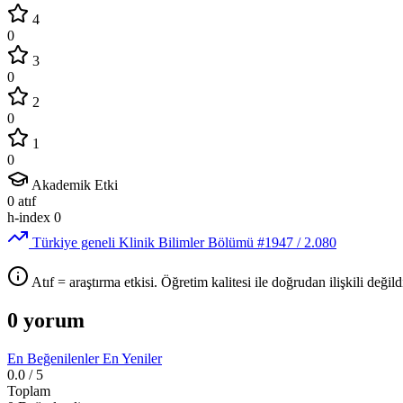
4
0
3
0
2
0
1
0
Akademik Etki
0
atıf
h-index
0
Türkiye geneli Klinik Bilimler Bölümü
#1947
/ 2.080
Atıf = araştırma etkisi. Öğretim kalitesi ile doğrudan ilişkili değildi
0 yorum
En Beğenilenler
En Yeniler
0.0
/ 5
Toplam