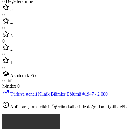
0 Değerlendirme
5
0
4
0
3
0
2
0
1
0
Akademik Etki
0
atıf
h-index
0
Türkiye geneli Klinik Bilimler Bölümü
#1947
/ 2.080
Atıf = araştırma etkisi. Öğretim kalitesi ile doğrudan ilişkili değildi