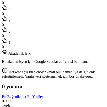
0
4
0
3
0
2
0
1
0
Akademik Etki
Bu akademisyen için Google Scholar atıf verisi bulunamadı.
Herkese açık bir Scholar kaydı bulunamadı ya da güvenle
eşleştirilemedi. Yanlış veri göstermemek için boş bırakıyoruz.
0 yorum
En Beğenilenler
En Yeniler
0.0
/ 5
Toplam