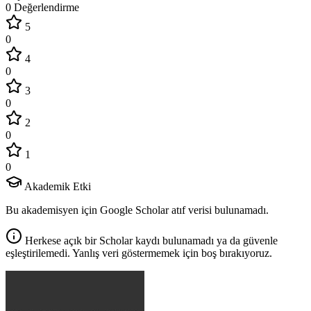
0 Değerlendirme
5
0
4
0
3
0
2
0
1
0
Akademik Etki
Bu akademisyen için Google Scholar atıf verisi bulunamadı.
Herkese açık bir Scholar kaydı bulunamadı ya da güvenle
eşleştirilemedi. Yanlış veri göstermemek için boş bırakıyoruz.