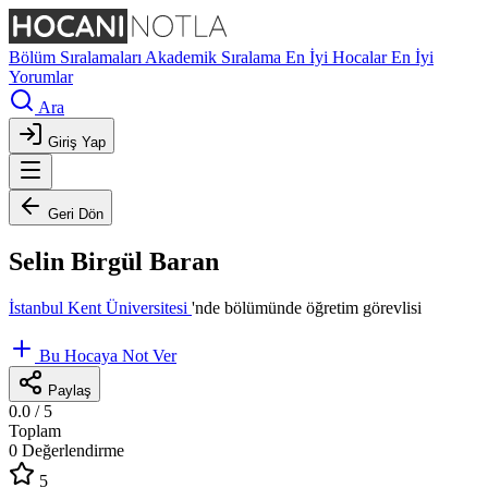
Bölüm Sıralamaları
Akademik Sıralama
En İyi Hocalar
En İyi
Yorumlar
Ara
Giriş Yap
Geri Dön
Selin Birgül Baran
İstanbul Kent Üniversitesi
'nde
bölümünde öğretim görevlisi
Bu Hocaya Not Ver
Paylaş
0.0
/ 5
Toplam
0 Değerlendirme
5