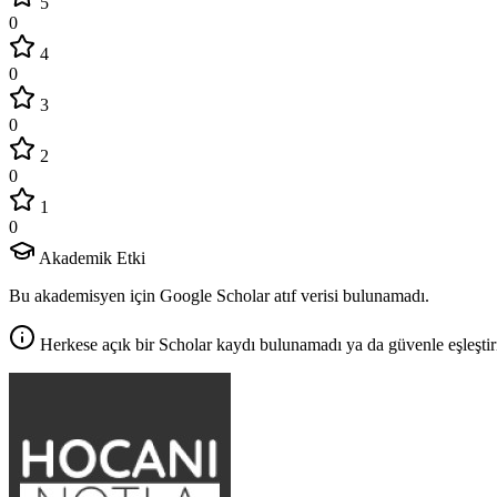
5
0
4
0
3
0
2
0
1
0
Akademik Etki
Bu akademisyen için Google Scholar atıf verisi bulunamadı.
Herkese açık bir Scholar kaydı bulunamadı ya da güvenle eşleştir