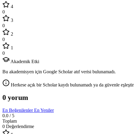
4
0
3
0
2
0
1
0
Akademik Etki
Bu akademisyen için Google Scholar atıf verisi bulunamadı.
Herkese açık bir Scholar kaydı bulunamadı ya da güvenle eşleştir
0 yorum
En Beğenilenler
En Yeniler
0.0
/ 5
Toplam
0 Değerlendirme