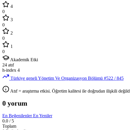
4
0
3
0
2
0
1
0
Akademik Etki
24
atıf
h-index
4
Türkiye geneli Yönetim Ve Organizasyon Bölümü
#522
/ 845
Atıf = araştırma etkisi. Öğretim kalitesi ile doğrudan ilişkili değildi
0 yorum
En Beğenilenler
En Yeniler
0.0
/ 5
Toplam