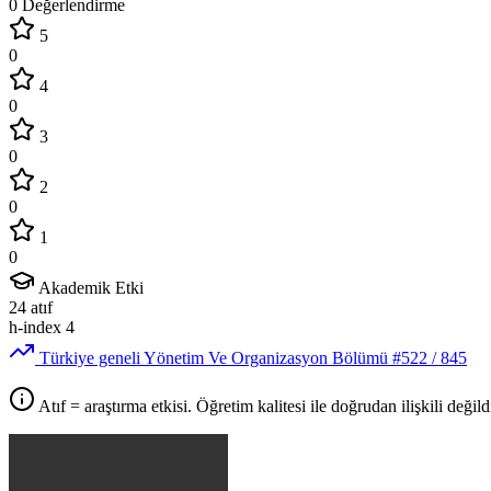
0 Değerlendirme
5
0
4
0
3
0
2
0
1
0
Akademik Etki
24
atıf
h-index
4
Türkiye geneli Yönetim Ve Organizasyon Bölümü
#522
/ 845
Atıf = araştırma etkisi. Öğretim kalitesi ile doğrudan ilişkili değildi