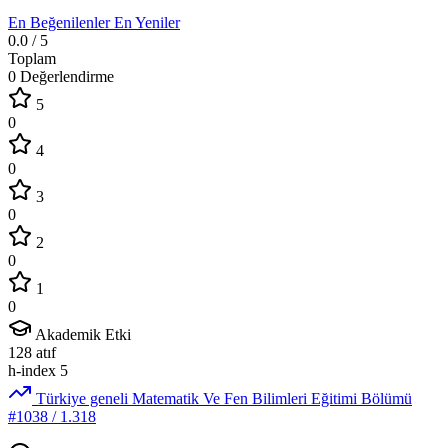
En Beğenilenler
En Yeniler
0.0
/ 5
Toplam
0 Değerlendirme
5
0
4
0
3
0
2
0
1
0
Akademik Etki
128
atıf
h-index
5
Türkiye geneli Matematik Ve Fen Bilimleri Eğitimi Bölümü
#1038
/ 1.318