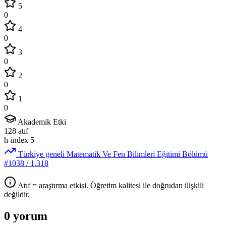
5
0
4
0
3
0
2
0
1
0
Akademik Etki
128
atıf
h-index
5
Türkiye geneli Matematik Ve Fen Bilimleri Eğitimi Bölümü
#1038
/ 1.318
Atıf = araştırma etkisi. Öğretim kalitesi ile doğrudan ilişkili
değildir.
0 yorum