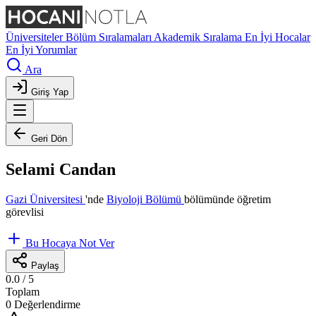
Üniversiteler
Bölüm Sıralamaları
Akademik Sıralama
En İyi Hocalar
En İyi Yorumlar
Ara
Giriş Yap
Geri Dön
Selami Candan
Gazi Üniversitesi
'nde
Biyoloji Bölümü
bölümünde öğretim
görevlisi
Bu Hocaya Not Ver
Paylaş
0.0
/ 5
Toplam
0 Değerlendirme