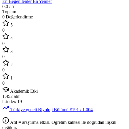
En Beğenilenler
En Yeniler
0.0
/ 5
Toplam
0 Değerlendirme
5
0
4
0
3
0
2
0
1
0
Akademik Etki
1.452
atıf
h-index
19
Türkiye geneli Biyoloji Bölümü
#191
/ 1.004
Atıf = araştırma etkisi. Öğretim kalitesi ile doğrudan ilişkili
değildir.