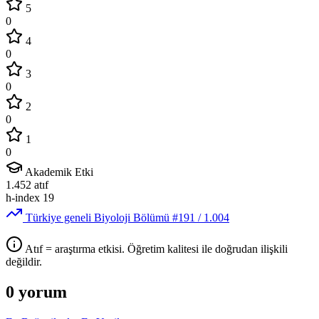
5
0
4
0
3
0
2
0
1
0
Akademik Etki
1.452
atıf
h-index
19
Türkiye geneli Biyoloji Bölümü
#191
/ 1.004
Atıf = araştırma etkisi. Öğretim kalitesi ile doğrudan ilişkili
değildir.
0 yorum