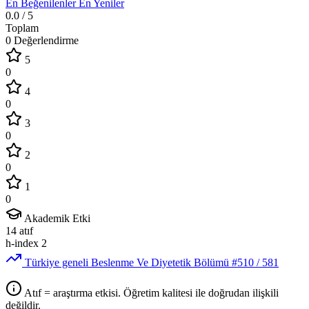
En Beğenilenler
En Yeniler
0.0
/ 5
Toplam
0 Değerlendirme
5
0
4
0
3
0
2
0
1
0
Akademik Etki
14
atıf
h-index
2
Türkiye geneli Beslenme Ve Diyetetik Bölümü
#510
/ 581
Atıf = araştırma etkisi. Öğretim kalitesi ile doğrudan ilişkili
değildir.