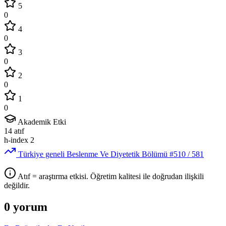
5
0
4
0
3
0
2
0
1
0
Akademik Etki
14
atıf
h-index
2
Türkiye geneli Beslenme Ve Diyetetik Bölümü
#510
/ 581
Atıf = araştırma etkisi. Öğretim kalitesi ile doğrudan ilişkili
değildir.
0 yorum