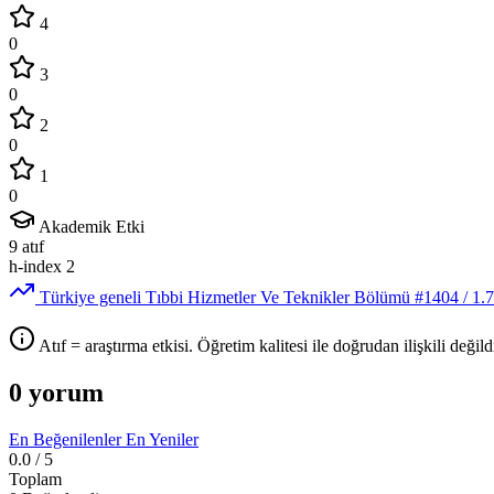
4
0
3
0
2
0
1
0
Akademik Etki
9
atıf
h-index
2
Türkiye geneli Tıbbi Hizmetler Ve Teknikler Bölümü
#1404
/ 1.
Atıf = araştırma etkisi. Öğretim kalitesi ile doğrudan ilişkili değildi
0 yorum
En Beğenilenler
En Yeniler
0.0
/ 5
Toplam