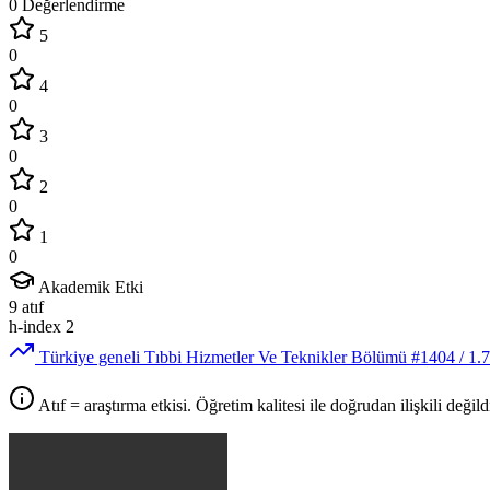
0 Değerlendirme
5
0
4
0
3
0
2
0
1
0
Akademik Etki
9
atıf
h-index
2
Türkiye geneli Tıbbi Hizmetler Ve Teknikler Bölümü
#1404
/ 1.
Atıf = araştırma etkisi. Öğretim kalitesi ile doğrudan ilişkili değildi