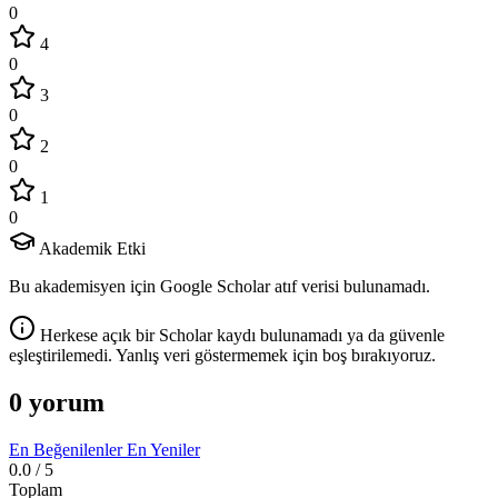
0
4
0
3
0
2
0
1
0
Akademik Etki
Bu akademisyen için Google Scholar atıf verisi bulunamadı.
Herkese açık bir Scholar kaydı bulunamadı ya da güvenle
eşleştirilemedi. Yanlış veri göstermemek için boş bırakıyoruz.
0 yorum
En Beğenilenler
En Yeniler
0.0
/ 5
Toplam