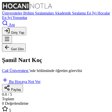
Üniversiteler
Bölüm Sıralamaları
Akademik Sıralama
En İyi Hocalar
En İyi Yorumlar
Ara
Giriş Yap
Geri Dön
Şamil Nart Koç
Çağ Üniversitesi
'nde
bölümünde öğretim görevlisi
Bu Hocaya Not Ver
Paylaş
0.0
/ 5
Toplam
0 Değerlendirme
5