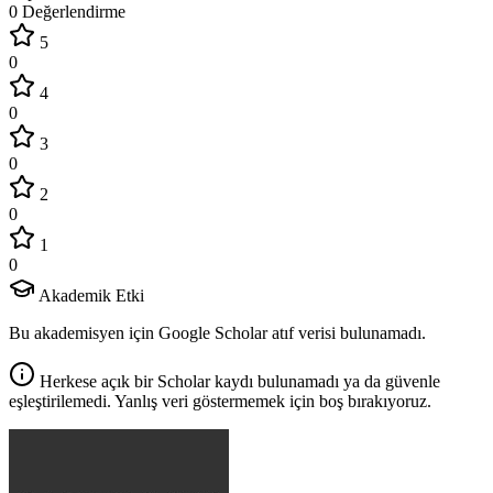
0 Değerlendirme
5
0
4
0
3
0
2
0
1
0
Akademik Etki
Bu akademisyen için Google Scholar atıf verisi bulunamadı.
Herkese açık bir Scholar kaydı bulunamadı ya da güvenle
eşleştirilemedi. Yanlış veri göstermemek için boş bırakıyoruz.