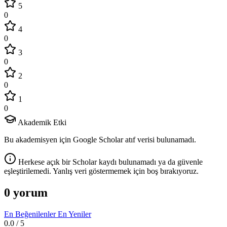
5
0
4
0
3
0
2
0
1
0
Akademik Etki
Bu akademisyen için Google Scholar atıf verisi bulunamadı.
Herkese açık bir Scholar kaydı bulunamadı ya da güvenle
eşleştirilemedi. Yanlış veri göstermemek için boş bırakıyoruz.
0 yorum
En Beğenilenler
En Yeniler
0.0
/ 5