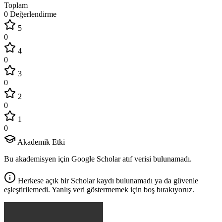
Toplam
0 Değerlendirme
5
0
4
0
3
0
2
0
1
0
Akademik Etki
Bu akademisyen için Google Scholar atıf verisi bulunamadı.
Herkese açık bir Scholar kaydı bulunamadı ya da güvenle
eşleştirilemedi. Yanlış veri göstermemek için boş bırakıyoruz.