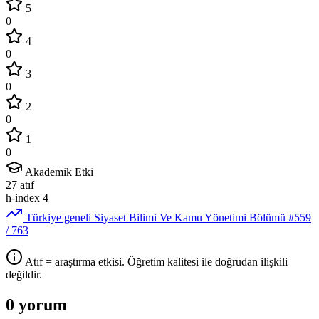
5
0
4
0
3
0
2
0
1
0
Akademik Etki
27
atıf
h-index
4
Türkiye geneli Siyaset Bilimi Ve Kamu Yönetimi Bölümü
#559
/ 763
Atıf = araştırma etkisi. Öğretim kalitesi ile doğrudan ilişkili
değildir.
0 yorum