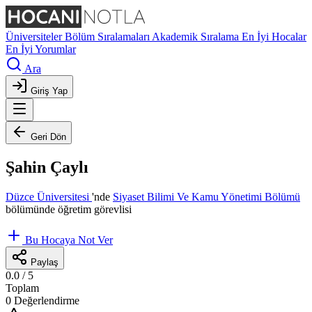
Üniversiteler
Bölüm Sıralamaları
Akademik Sıralama
En İyi Hocalar
En İyi Yorumlar
Ara
Giriş Yap
Geri Dön
Şahin Çaylı
Düzce Üniversitesi
'nde
Siyaset Bilimi Ve Kamu Yönetimi Bölümü
bölümünde öğretim görevlisi
Bu Hocaya Not Ver
Paylaş
0.0
/ 5
Toplam
0 Değerlendirme