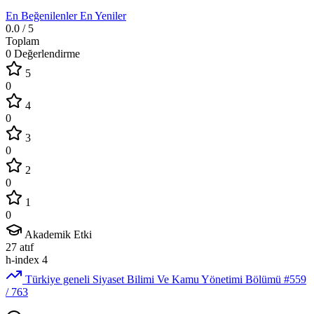
En Beğenilenler
En Yeniler
0.0
/ 5
Toplam
0 Değerlendirme
5
0
4
0
3
0
2
0
1
0
Akademik Etki
27
atıf
h-index
4
Türkiye geneli Siyaset Bilimi Ve Kamu Yönetimi Bölümü
#559
/ 763