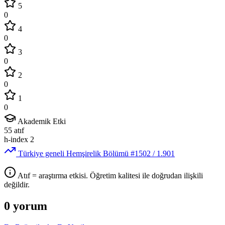
5
0
4
0
3
0
2
0
1
0
Akademik Etki
55
atıf
h-index
2
Türkiye geneli Hemşirelik Bölümü
#1502
/ 1.901
Atıf = araştırma etkisi. Öğretim kalitesi ile doğrudan ilişkili
değildir.
0 yorum