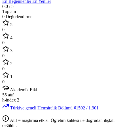
En Beğenilenler
En Yeniler
0.0
/ 5
Toplam
0 Değerlendirme
5
0
4
0
3
0
2
0
1
0
Akademik Etki
55
atıf
h-index
2
Türkiye geneli Hemşirelik Bölümü
#1502
/ 1.901
Atıf = araştırma etkisi. Öğretim kalitesi ile doğrudan ilişkili
değildir.