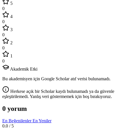
5
0
4
0
3
0
2
0
1
0
Akademik Etki
Bu akademisyen için Google Scholar atıf verisi bulunamadı.
Herkese açık bir Scholar kaydı bulunamadı ya da güvenle
eşleştirilemedi. Yanlış veri göstermemek için boş bırakıyoruz.
0 yorum
En Beğenilenler
En Yeniler
0.0
/ 5