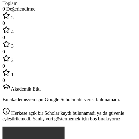
Toplam
0 Değerlendirme
5
0
4
0
3
0
2
0
1
0
Akademik Etki
Bu akademisyen için Google Scholar atıf verisi bulunamadı.
Herkese açık bir Scholar kaydı bulunamadı ya da güvenle
eşleştirilemedi. Yanlış veri göstermemek için boş bırakıyoruz.