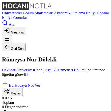
Üniversiteler
Bölüm Sıralamaları
Akademik Sıralama
En İyi Hocalar
En İyi Yorumlar
Ara
Giriş Yap
Geri Dön
Rümeysa Nur Dölekli
Üsküdar Üniversitesi
'nde
Dişçilik Hizmetleri Bölümü
bölümünde
öğretim görevlisi
Bu Hocaya Not Ver
Paylaş
0.0
/ 5
Toplam
0 Değerlendirme