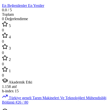
En Beğenilenler
En Yeniler
0.0
/ 5
Toplam
0 Değerlendirme
5
0
4
0
3
0
2
0
1
0
Akademik Etki
1.158
atıf
h-index
15
Türkiye geneli Tarım Makineleri Ve Teknolojileri Mühendisliği
Bölümü
#26
/ 80