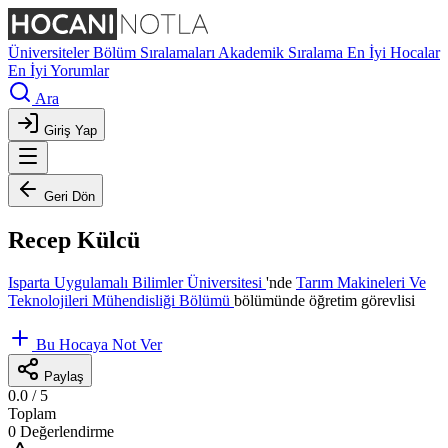
Üniversiteler
Bölüm Sıralamaları
Akademik Sıralama
En İyi Hocalar
En İyi Yorumlar
Ara
Giriş Yap
Geri Dön
Recep Külcü
Isparta Uygulamalı Bilimler Üniversitesi
'nde
Tarım Makineleri Ve
Teknolojileri Mühendisliği Bölümü
bölümünde öğretim görevlisi
Bu Hocaya Not Ver
Paylaş
0.0
/ 5
Toplam
0 Değerlendirme