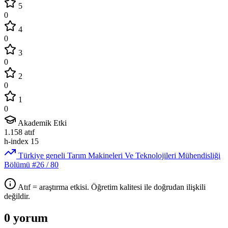
5
0
4
0
3
0
2
0
1
0
Akademik Etki
1.158
atıf
h-index
15
Türkiye geneli Tarım Makineleri Ve Teknolojileri Mühendisliği
Bölümü
#26
/ 80
Atıf = araştırma etkisi. Öğretim kalitesi ile doğrudan ilişkili
değildir.
0 yorum