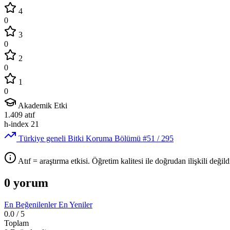
4
0
3
0
2
0
1
0
Akademik Etki
1.409
atıf
h-index
21
Türkiye geneli Bitki Koruma Bölümü
#51
/ 295
Atıf = araştırma etkisi. Öğretim kalitesi ile doğrudan ilişkili değildi
0 yorum
En Beğenilenler
En Yeniler
0.0
/ 5
Toplam