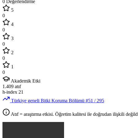
0 Değerlendirme
5
0
4
0
3
0
2
0
1
0
Akademik Etki
1.409
atıf
h-index
21
Türkiye geneli Bitki Koruma Bölümü
#51
/ 295
Atıf = araştırma etkisi. Öğretim kalitesi ile doğrudan ilişkili değildi