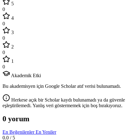
5
0
4
0
3
0
2
0
1
0
Akademik Etki
Bu akademisyen için Google Scholar atıf verisi bulunamadı.
Herkese açık bir Scholar kaydı bulunamadı ya da güvenle
eşleştirilemedi. Yanlış veri göstermemek için boş bırakıyoruz.
0 yorum
En Beğenilenler
En Yeniler
0.0
/ 5