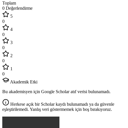
Toplam
0 Değerlendirme
5
0
4
0
3
0
2
0
1
0
Akademik Etki
Bu akademisyen için Google Scholar atıf verisi bulunamadı.
Herkese açık bir Scholar kaydı bulunamadı ya da güvenle
eşleştirilemedi. Yanlış veri göstermemek için boş bırakıyoruz.