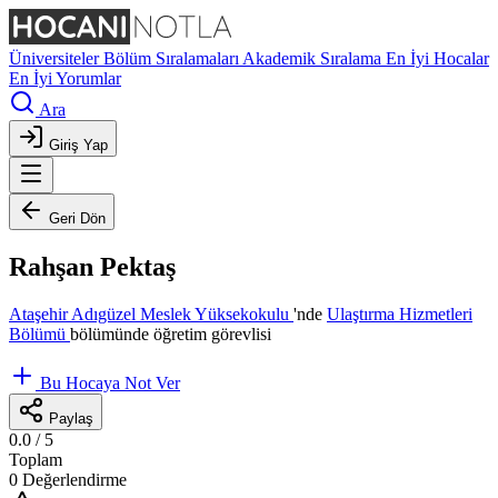
Üniversiteler
Bölüm Sıralamaları
Akademik Sıralama
En İyi Hocalar
En İyi Yorumlar
Ara
Giriş Yap
Geri Dön
Rahşan Pektaş
Ataşehir Adıgüzel Meslek Yüksekokulu
'nde
Ulaştırma Hizmetleri
Bölümü
bölümünde öğretim görevlisi
Bu Hocaya Not Ver
Paylaş
0.0
/ 5
Toplam
0 Değerlendirme