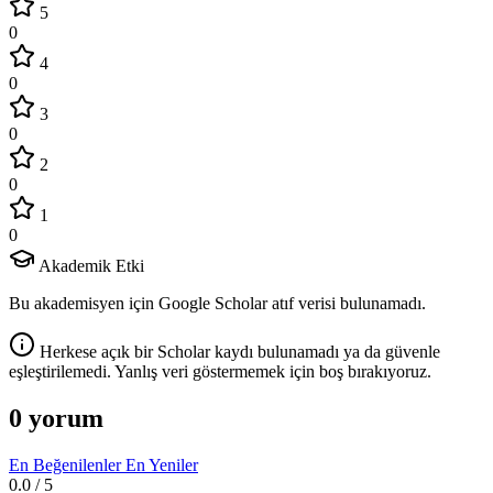
5
0
4
0
3
0
2
0
1
0
Akademik Etki
Bu akademisyen için Google Scholar atıf verisi bulunamadı.
Herkese açık bir Scholar kaydı bulunamadı ya da güvenle
eşleştirilemedi. Yanlış veri göstermemek için boş bırakıyoruz.
0 yorum
En Beğenilenler
En Yeniler
0.0
/ 5