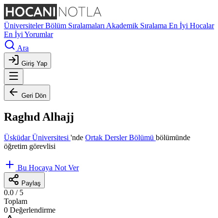
Üniversiteler
Bölüm Sıralamaları
Akademik Sıralama
En İyi Hocalar
En İyi Yorumlar
Ara
Giriş Yap
Geri Dön
Raghıd Alhajj
Üsküdar Üniversitesi
'nde
Ortak Dersler Bölümü
bölümünde
öğretim görevlisi
Bu Hocaya Not Ver
Paylaş
0.0
/ 5
Toplam
0 Değerlendirme