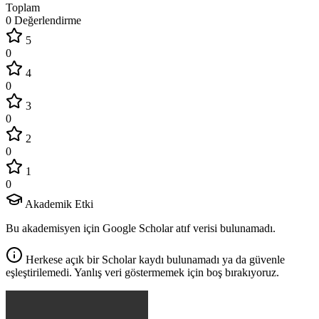
Toplam
0 Değerlendirme
5
0
4
0
3
0
2
0
1
0
Akademik Etki
Bu akademisyen için Google Scholar atıf verisi bulunamadı.
Herkese açık bir Scholar kaydı bulunamadı ya da güvenle
eşleştirilemedi. Yanlış veri göstermemek için boş bırakıyoruz.