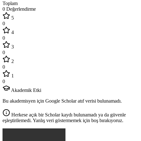
Toplam
0 Değerlendirme
5
0
4
0
3
0
2
0
1
0
Akademik Etki
Bu akademisyen için Google Scholar atıf verisi bulunamadı.
Herkese açık bir Scholar kaydı bulunamadı ya da güvenle
eşleştirilemedi. Yanlış veri göstermemek için boş bırakıyoruz.