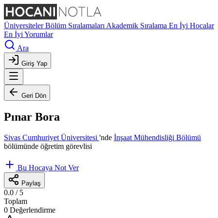
Üniversiteler
Bölüm Sıralamaları
Akademik Sıralama
En İyi Hocalar
En İyi Yorumlar
Ara
Giriş Yap
Geri Dön
Pınar Bora
Sivas Cumhuriyet Üniversitesi
'nde
İnşaat Mühendisliği Bölümü
bölümünde öğretim görevlisi
Bu Hocaya Not Ver
Paylaş
0.0
/ 5
Toplam
0 Değerlendirme