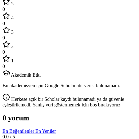
5
0
4
0
3
0
2
0
1
0
Akademik Etki
Bu akademisyen için Google Scholar atıf verisi bulunamadı.
Herkese açık bir Scholar kaydı bulunamadı ya da güvenle
eşleştirilemedi. Yanlış veri göstermemek için boş bırakıyoruz.
0 yorum
En Beğenilenler
En Yeniler
0.0
/ 5