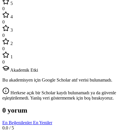
5
0
4
0
3
0
2
0
1
0
Akademik Etki
Bu akademisyen için Google Scholar atıf verisi bulunamadı.
Herkese açık bir Scholar kaydı bulunamadı ya da güvenle
eşleştirilemedi. Yanlış veri göstermemek için boş bırakıyoruz.
0 yorum
En Beğenilenler
En Yeniler
0.0
/ 5