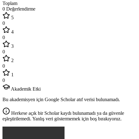
Toplam
0 Değerlendirme
5
0
4
0
3
0
2
0
1
0
Akademik Etki
Bu akademisyen için Google Scholar atıf verisi bulunamadı.
Herkese açık bir Scholar kaydı bulunamadı ya da güvenle
eşleştirilemedi. Yanlış veri göstermemek için boş bırakıyoruz.