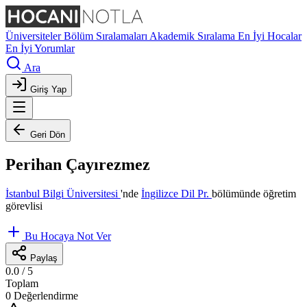
Üniversiteler
Bölüm Sıralamaları
Akademik Sıralama
En İyi Hocalar
En İyi Yorumlar
Ara
Giriş Yap
Geri Dön
Perihan Çayırezmez
İstanbul Bilgi Üniversitesi
'nde
İngilizce Dil Pr.
bölümünde öğretim
görevlisi
Bu Hocaya Not Ver
Paylaş
0.0
/ 5
Toplam
0 Değerlendirme