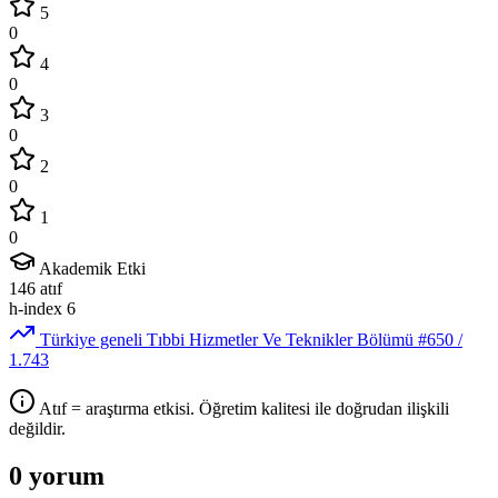
5
0
4
0
3
0
2
0
1
0
Akademik Etki
146
atıf
h-index
6
Türkiye geneli Tıbbi Hizmetler Ve Teknikler Bölümü
#650
/
1.743
Atıf = araştırma etkisi. Öğretim kalitesi ile doğrudan ilişkili
değildir.
0 yorum