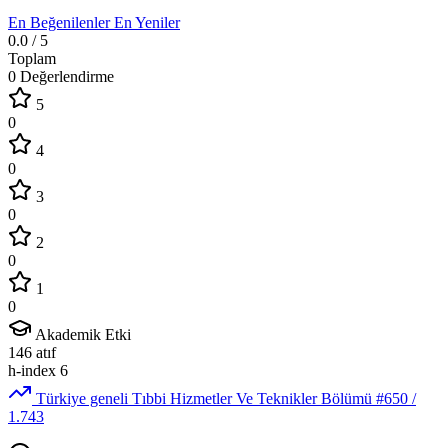
En Beğenilenler
En Yeniler
0.0
/ 5
Toplam
0 Değerlendirme
5
0
4
0
3
0
2
0
1
0
Akademik Etki
146
atıf
h-index
6
Türkiye geneli Tıbbi Hizmetler Ve Teknikler Bölümü
#650
/
1.743