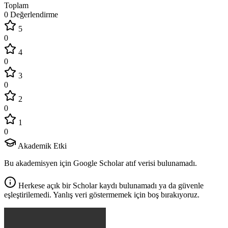
Toplam
0 Değerlendirme
5
0
4
0
3
0
2
0
1
0
Akademik Etki
Bu akademisyen için Google Scholar atıf verisi bulunamadı.
Herkese açık bir Scholar kaydı bulunamadı ya da güvenle
eşleştirilemedi. Yanlış veri göstermemek için boş bırakıyoruz.