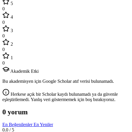
5
0
4
0
3
0
2
0
1
0
Akademik Etki
Bu akademisyen için Google Scholar atıf verisi bulunamadı.
Herkese açık bir Scholar kaydı bulunamadı ya da güvenle
eşleştirilemedi. Yanlış veri göstermemek için boş bırakıyoruz.
0 yorum
En Beğenilenler
En Yeniler
0.0
/ 5