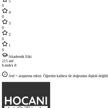
5
0
4
0
3
0
2
0
1
0
Akademik Etki
215
atıf
h-index
8
Atıf = araştırma etkisi. Öğretim kalitesi ile doğrudan ilişkili değildi