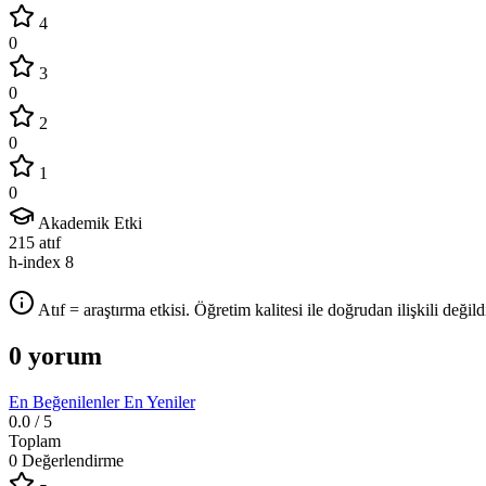
4
0
3
0
2
0
1
0
Akademik Etki
215
atıf
h-index
8
Atıf = araştırma etkisi. Öğretim kalitesi ile doğrudan ilişkili değildi
0 yorum
En Beğenilenler
En Yeniler
0.0
/ 5
Toplam
0 Değerlendirme