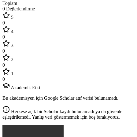
Toplam
0 Değerlendirme
5
0
4
0
3
0
2
0
1
0
Akademik Etki
Bu akademisyen için Google Scholar atıf verisi bulunamadı.
Herkese açık bir Scholar kaydı bulunamadı ya da güvenle
eşleştirilemedi. Yanlış veri göstermemek için boş bırakıyoruz.