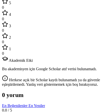
5
0
4
0
3
0
2
0
1
0
Akademik Etki
Bu akademisyen için Google Scholar atıf verisi bulunamadı.
Herkese açık bir Scholar kaydı bulunamadı ya da güvenle
eşleştirilemedi. Yanlış veri göstermemek için boş bırakıyoruz.
0 yorum
En Beğenilenler
En Yeniler
0.0
/ 5